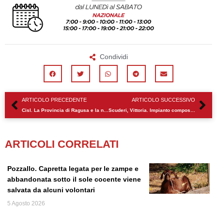
Condividi
Precedente
Su
ARTICOLO PRECEDENTE
ARTICOLO SUCCESSIVO
Cisl. La Provincia di Ragusa e la necessità di un sostegno forte
Scuderi, Vittoria. Impianto compostaggio e gli attacchi di Aiello
ARTICOLI CORRELATI
Pozzallo. Capretta legata per le zampe e
abbandonata sotto il sole cocente viene
salvata da alcuni volontari
5 Agosto 2026