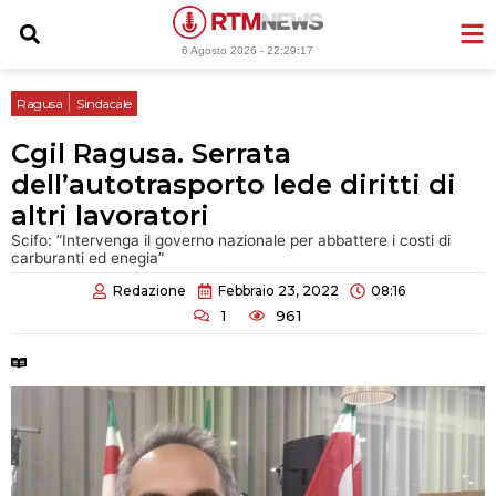
Vai
al
6 Agosto 2026 -
22:29:18
contenuto
|
Ragusa
Sindacale
Cgil Ragusa. Serrata
dell’autotrasporto lede diritti di
altri lavoratori
Scifo: ”Intervenga il governo nazionale per abbattere i costi di
carburanti ed enegia”
Redazione
Febbraio 23, 2022
08:16
1
961
Tempo di lettura:
2 minuti