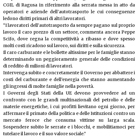
CGIL di Ragusa in riferimento alla serrata messa in atto da
operatori e aziende dell’autotrasporto le cui conseguenze
ledono diritti primari di altri lavoratori.
“I lavoratori dell’autotrasporto da sempre pagano sul proprio
lavoro il caro prezzo di un settore, commenta ancora Peppe
Scifo, dove regna la competitività a ribasso e dove spesso
molti costi ricadono sul lavoro, sui diritti e sulla sicurezza.
Il caro carburante e le bollette altissime per le famiglie stanno
determinando un peggioramento generale delle condizioni
di reddito di milioni di lavoratori.
Intervenga subito e concretamente il Governo per abbattere i
costi del carburante e dell’energia che stanno aumentando
gli ingressi di molte famiglie nella povertà.
I Governi degli Stati della UE devono provvedere ad un
confronto con le grandi multinazionali del petrolio e delle
materie energetiche, i cui profitti lievitano ogni giorno, per
affermare il primato della politica e delle Istituzioni contro un
mercato feroce che consuma vittime su larga scala.
Sospendere subito le serrate e i blocchi, e mobilitiamoci per
tutelare il lavoro e il suo valore sociale.”