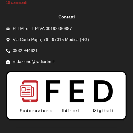
18 commenti
Contatti
R.T.M. s.r.l. P.IVA:00192480887
Via Carlo Papa, 76 - 97015 Modica (RG)
0932 944621
redazione@radiortm.it