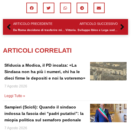
Precedente
Su
ARTICOLO PRECEDENTE
ARTICOLO SUCCESSIVO
Da Roma decidono di trasferire migranti da Lampedusa a Pozzallo
Vittoria. Sviluppo Ibleo e Lega soddisfatti per apertura cimiteri
ARTICOLI CORRELATI
Sfiducia a Modica, il PD incalza: «La
Sindaca non ha più i numeri, chi ha le
dieci firme le depositi e noi la voteremo»
7 Agosto 2026
Leggi Tutto »
Sampieri (Scicli): Quando il sindaco
indossa la fascia dei “padri putativi”: la
miopia politica sul semaforo pedonale
7 Agosto 2026