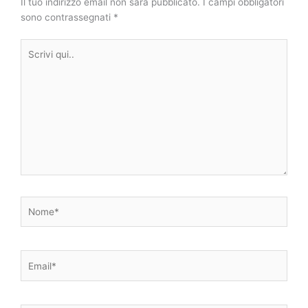
Il tuo indirizzo email non sarà pubblicato.
I campi obbligatori
sono contrassegnati
*
Scrivi
qui..
Nome*
Email*