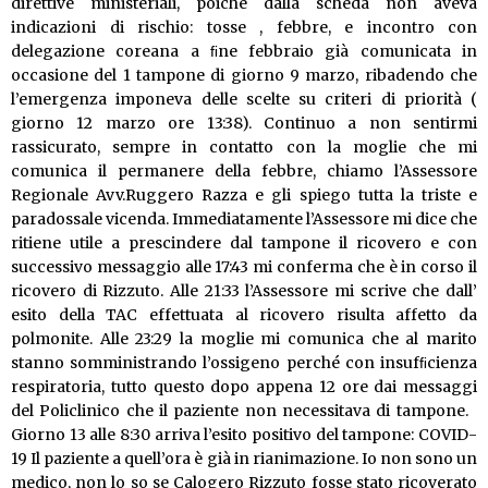
direttive ministeriali, poiché dalla scheda non aveva
indicazioni di rischio: tosse , febbre, e incontro con
delegazione coreana a ﬁne febbraio già comunicata in
occasione del 1 tampone di giorno 9 marzo, ribadendo che
l’emergenza imponeva delle scelte su criteri di priorità (
giorno 12 marzo ore 13:38). Continuo a non sentirmi
rassicurato, sempre in contatto con la moglie che mi
comunica il permanere della febbre, chiamo l’Assessore
Regionale Avv.Ruggero Razza e gli spiego tutta la triste e
paradossale vicenda. Immediatamente l’Assessore mi dice che
ritiene utile a prescindere dal tampone il ricovero e con
successivo messaggio alle 17:43 mi conferma che è in corso il
ricovero di Rizzuto. Alle 21:33 l’Assessore mi scrive che dall’
esito della TAC effettuata al ricovero risulta affetto da
polmonite. Alle 23:29 la moglie mi comunica che al marito
stanno somministrando l’ossigeno perché con insufﬁcienza
respiratoria, tutto questo dopo appena 12 ore dai messaggi
del Policlinico che il paziente non necessitava di tampone.
Giorno 13 alle 8:30 arriva l’esito positivo del tampone: COVID-
19 Il paziente a quell’ora è già in rianimazione. Io non sono un
medico, non lo so se Calogero Rizzuto fosse stato ricoverato