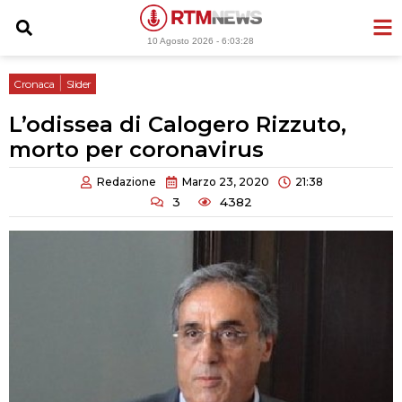
Vai
al
10 Agosto 2026 -
6:03:29
contenuto
|
Cronaca
Slider
L’odissea di Calogero Rizzuto,
morto per coronavirus
Redazione
Marzo 23, 2020
21:38
3
4382