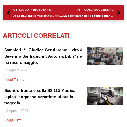
Precedente
Su
ARTICOLO PRECEDENTE
ARTICOLO SUCCESSIVO
65 neolaureati in Medicina e Chirurgia a Messina, tra questi una modicana
La scomparsa dello scultore Blandino. Il cordoglio di Modica
ARTICOLI CORRELATI
Sampieri. “Il Giudice Gentiluomo”, vita di
Severino Santiapichi”. Autori & Libri” ne
ha reso omaggio.
10 Agosto 2026
Leggi Tutto »
Scontro frontale sulla SS 115 Modica-
Ispica: sorpasso azzardato sfiora la
tragedia
10 Agosto 2026
Leggi Tutto »