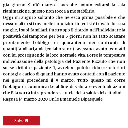
già giorno 9 o10 marzo , avrebbe potuto evitarsi la sala
rianimazione, questo non tocca a me stabilirlo.
Oggi mi auguro soltanto che ne esca prima possibile e che
nessun altro si trovi nelle condizioni in cui si è trovato lui, sua
moglie, i suoi familiari. Purtroppo il ritardo nell’individuare la
positività del tampone per ben 5 giorni non ha fatto scattare
prontamente l’obbligo di quarantena nei confronti di
quanti(familiari,amici,collaboratori) avevano avuto contatti
con lui proseguendo la loro normale vita. Forse la tempestiva
individuazione della patologia del Paziente Rizzuto che non
so se deﬁnire paziente 1, avrebbe potuto ridurre ulteriori
contagi a carico di quanti hanno avuto contatti con il paziente
nei giorni precedenti il 9 marzo. Tutto questo mi corre
l’obbligo di comunicarLe al ﬁne di valutare eventuali azioni
che Ella vorrà intraprendere a tutela della salute dei cittadini.
Ragusa 14 marzo 2020 On.le Emanuele Dipasquale
Salva