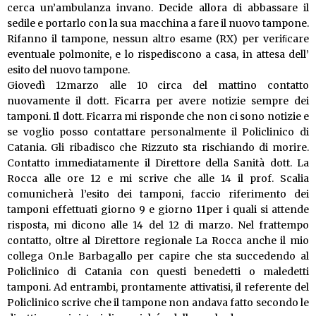
cerca un’ambulanza invano. Decide allora di abbassare il
sedile e portarlo con la sua macchina a fare il nuovo tampone.
Rifanno il tampone, nessun altro esame (RX) per veriﬁcare
eventuale polmonite, e lo rispediscono a casa, in attesa dell’
esito del nuovo tampone.
Giovedì 12marzo alle 10 circa del mattino contatto
nuovamente il dott. Ficarra per avere notizie sempre dei
tamponi. Il dott. Ficarra mi risponde che non ci sono notizie e
se voglio posso contattare personalmente il Policlinico di
Catania. Gli ribadisco che Rizzuto sta rischiando di morire.
Contatto immediatamente il Direttore della Sanità dott. La
Rocca alle ore 12 e mi scrive che alle 14 il prof. Scalia
comunicherà l’esito dei tamponi, faccio riferimento dei
tamponi effettuati giorno 9 e giorno 11per i quali si attende
risposta, mi dicono alle 14 del 12 di marzo. Nel frattempo
contatto, oltre al Direttore regionale La Rocca anche il mio
collega On.le Barbagallo per capire che sta succedendo al
Policlinico di Catania con questi benedetti o maledetti
tamponi. Ad entrambi, prontamente attivatisi, il referente del
Policlinico scrive che il tampone non andava fatto secondo le