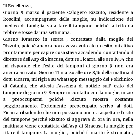
Ill.Eccellenza,
Giorno 9 marzo il paziente Calogero Rizzuto, residente a
Rosolini, accompagnato dalla moglie, su indicazione del
medico di famiglia, va a fare il tampone poiché’ affetto da
febbre e tosse da una settimana.
Giorno 10marzo in serata , contattato dalla moglie del
Rizzuto, poiché ancora non aveva avuto alcun esito, mi attivo
prontamente per capire cosa stava accadendo, contattando il
direttore dell’Asp di Siracusa, dott.re Ficarra, alle ore 19,34 che
mi risponde che l’esito dei tamponi di giorno 9 non era
ancora arrivato. Giorno 11 marzo alle ore 8,16 della mattina il
dott. Ficarra, mi rigira su whatsapp messaggio del Policlinico
di Catania, che attesta l’assenza di notizie sull’ esito del
tampone di giorno 9. Sempre in contatto con la moglie, inizio
a preoccuparmi poiché Rizzuto mostra costante
peggioramento. Fortemente preoccupato, scrivo al dott.
Ficarra ribadendo che non possiamo ancora aspettare l’esito
del tampone perché Rizzuto si aggrava di ora in ora, nella
mattinata viene contattata dall’asp di Siracusa la moglie per
rifare il tampone. La moglie , poiché il marito è stremato ,