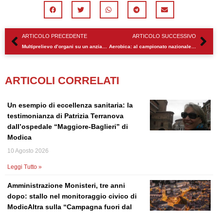
Precedente
Su
ARTICOLO PRECEDENTE
ARTICOLO SUCCESSIVO
Multiprelievo d’organi su un anziano all’ospedale “Giovanni Paolo II” di Ragusa
Aerobica: al campionato nazionale Silver Eccellenze giornata in chiaro scuro per la Motyka Modica
ARTICOLI CORRELATI
Un esempio di eccellenza sanitaria: la
testimonianza di Patrizia Terranova
dall’ospedale “Maggiore-Baglieri” di
Modica
10 Agosto 2026
Leggi Tutto »
Amministrazione Monisteri, tre anni
dopo: stallo nel monitoraggio civico di
ModicAltra sulla “Campagna fuori dal