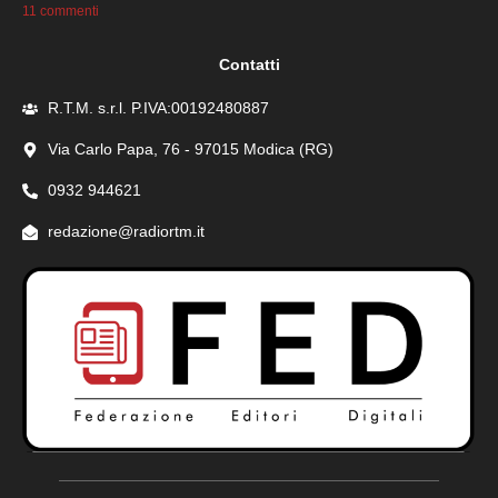
11 commenti
Contatti
R.T.M. s.r.l. P.IVA:00192480887
Via Carlo Papa, 76 - 97015 Modica (RG)
0932 944621
redazione@radiortm.it