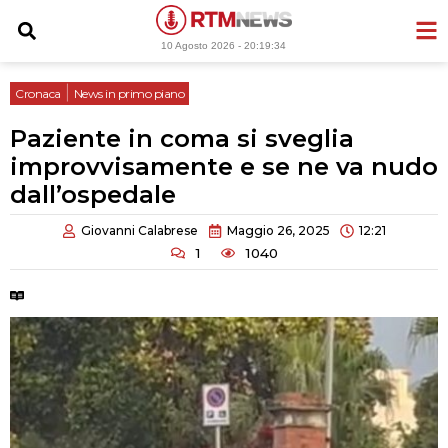
Vai
al
10 Agosto 2026 -
20:19:35
contenuto
|
Cronaca
News in primo piano
Paziente in coma si sveglia
improvvisamente e se ne va nudo
dall’ospedale
Giovanni Calabrese
Maggio 26, 2025
12:21
1
1040
Tempo di lettura:
2 minuti