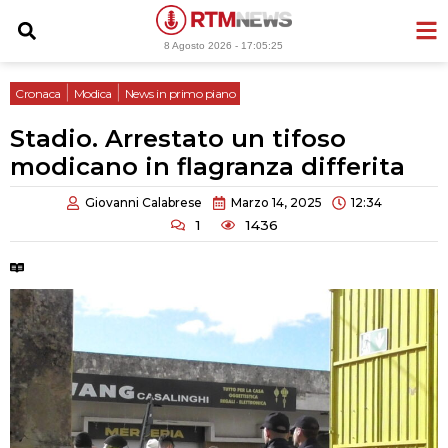
Vai
al
8 Agosto 2026 -
17:05:26
contenuto
|
|
Cronaca
Modica
News in primo piano
Stadio. Arrestato un tifoso
modicano in flagranza differita
Giovanni Calabrese
Marzo 14, 2025
12:34
1
1436
Tempo di lettura:
2 minuti