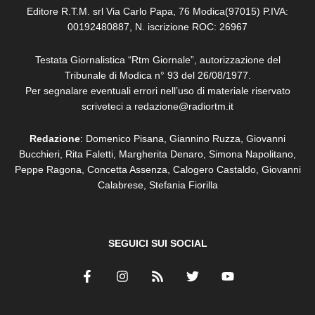
Editore R.T.M. srl Via Carlo Papa, 76 Modica(97015) P.IVA:
00192480887, N. iscrizione ROC: 26967
Testata Giornalistica “Rtm Giornale”, autorizzazione del
Tribunale di Modica n° 93 del 26/08/1977.
Per segnalare eventuali errori nell’uso di materiale riservato
scriveteci a redazione@radiortm.it
Redazione
: Domenico Pisana, Giannino Ruzza, Giovanni
Bucchieri, Rita Faletti,
Margherita Denaro,
Simona Napolitano,
Peppe Ragona, Concetta Assenza,
Calogero Castaldo, Giovanni
Calabrese,
Stefania Fiorilla
SEGUICI SUI SOCIAL
F
I
R
T
Y
a
n
s
w
o
c
s
s
i
u
e
t
t
t