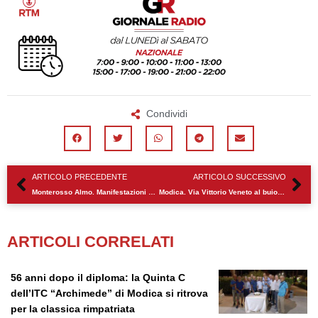
Condividi
Precedente
Su
ARTICOLO PRECEDENTE
ARTICOLO SUCCESSIVO
Monterosso Almo. Manifestazioni per dedicazione nuovo altare ed ambone
Modica. Via Vittorio Veneto al buio, la consigliera Floridia chiede interventi urgenti
ARTICOLI CORRELATI
56 anni dopo il diploma: la Quinta C
dell’ITC “Archimede” di Modica si ritrova
per la classica rimpatriata