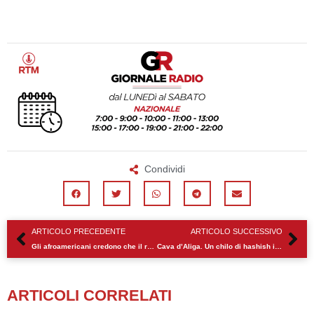
Condividi
Precedente
Su
ARTICOLO PRECEDENTE
ARTICOLO SUCCESSIVO
Gli afroamericani credono che il razzismo peggiorerà negli USA
Cava d’Aliga. Un chilo di hashish in casa. Arrestato sciclitano
ARTICOLI CORRELATI