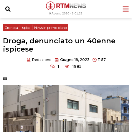
Vai
al
9 Agosto 2026 -
3:01:23
contenuto
|
|
Cronaca
Ispica
News in primo piano
Droga, denunciato un 40enne
ispicese
Redazione
Giugno 18, 2023
11:57
1
1985
Tempo di lettura:
2 minuti