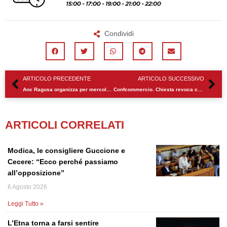
Condividi
Precedente
Su
ARTICOLO PRECEDENTE
ARTICOLO SUCCESSIVO
Anc Ragusa organizza per mercoledi nuovo appuntamento formativo
Confcommercio. Chiesta revoca chiusure domenicali attività
ARTICOLI CORRELATI
Modica, le consigliere Guccione e
Cecere: “Ecco perché passiamo
all’opposizione”
6 Agosto 2026
Leggi Tutto »
L’Etna torna a farsi sentire