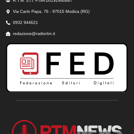
R.T.M. s.r.l. P.IVA:00192480887
Via Carlo Papa, 76 - 97015 Modica (RG)
0932 944621
redazione@radiortm.it