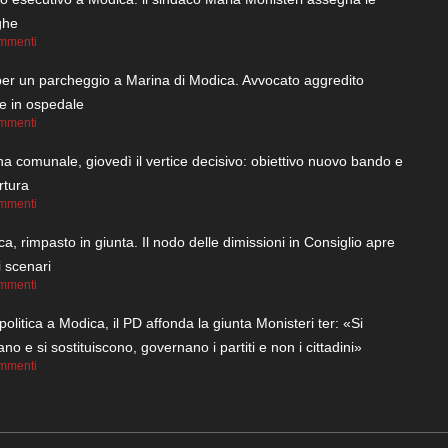
ghe
mmenti
per un parcheggio a Marina di Modica. Avvocato aggredito
ce in ospedale
mmenti
na comunale, giovedì il vertice decisivo: obiettivo nuovo bando e
rtura
mmenti
a, rimpasto in giunta. Il nodo delle dimissioni in Consiglio apre
 scenari
mmenti
 politica a Modica, il PD affonda la giunta Monisteri ter: «Si
ano e si sostituiscono, governano i partiti e non i cittadini»
mmenti