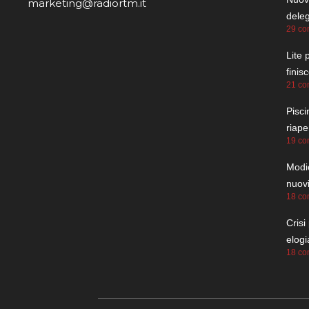
marketing@radiortm.it
dele
29 co
Lite 
finis
21 co
Pisci
riape
19 co
Modic
nuovi
18 co
Crisi
elogi
18 co