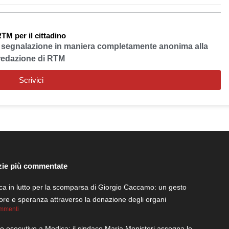
TM per il cittadino
a segnalazione in maniera completamente anonima alla
redazione di RTM
Scrivici
zie più commentate
a in lutto per la scomparsa di Giorgio Caccamo: un gesto
re e speranza attraverso la donazione degli organi
mmenti
 esecutivo a Modica: il sindaco Maria Monisteri assegna le