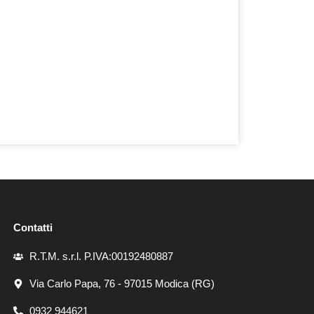
Contatti
R.T.M. s.r.l. P.IVA:00192480887
Via Carlo Papa, 76 - 97015 Modica (RG)
0932 944621