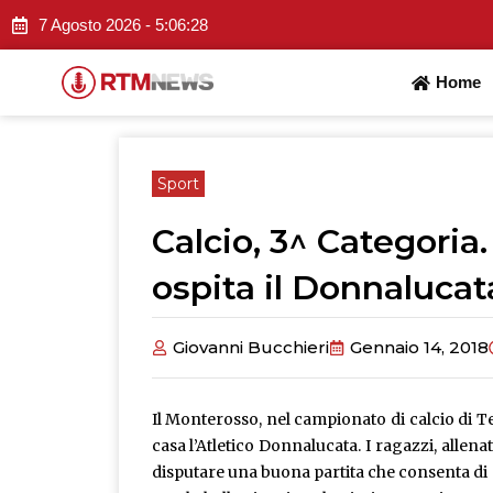
Vai
7 Agosto 2026 -
5:06:29
al
contenuto
Home
Sport
Calcio, 3^ Categoria.
ospita il Donnalucat
Giovanni Bucchieri
Gennaio 14, 2018
Il Monterosso, nel campionato di calcio di Te
casa l’Atletico Donnalucata. I ragazzi, allena
disputare una buona partita che consenta di ot