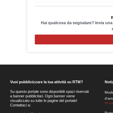
R
Hai qualcosa da segnalare? Invia un
Vuoi pubblicizzare la tua attività su RTM?
Noti
Su questo portale sono disponibili spazi riservati
Modic
a banner pubblicitari. Ogni banner viene
d’amo
visualizzato su tutte le pagine del portale!
50 co
Contattaci a:
Nuovo