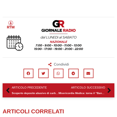
Condividi
Precedente
Su
ARTICOLO PRECEDENTE
ARTICOLO SUCCESSIVO
Scoperto deposito abusivo di carburante nel Vittoriese: sequestrati 2.500 litri di gasolio agricolo
Misericordia Modica: torna il “Banco Solidale” in collaborazione con l’Unitre
ARTICOLI CORRELATI