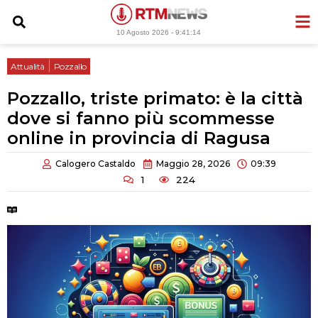
Vai
al
10 Agosto 2026 -
9:41:15
contenuto
|
Attualità
Pozzallo
Pozzallo, triste primato: è la città
dove si fanno più scommesse
online in provincia di Ragusa
Calogero Castaldo
Maggio 28, 2026
09:39
1
224
Tempo di lettura:
2 minuti