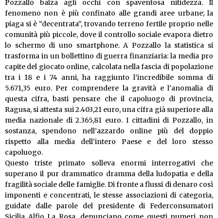
Pozzallo balza agli occhi con spaventosa nitidezza. Il
fenomeno non è più confinato alle grandi aree urbane; la
piaga si è “decentrata”, trovando terreno fertile proprio nelle
comunità più piccole, dove il controllo sociale evapora dietro
lo schermo di uno smartphone. A Pozzallo la statistica si
trasforma in un bollettino di guerra finanziaria: la media pro
capite del giocato online, calcolata nella fascia di popolazione
tra i 18 e i 74 anni, ha raggiunto l’incredibile somma di
5.671,35 euro. Per comprendere la gravità e l’anomalia di
questa cifra, basti pensare che il capoluogo di provincia,
Ragusa, si attesta sui 2.403,21 euro, una cifra già superiore alla
media nazionale di 2.365,81 euro. I cittadini di Pozzallo, in
sostanza, spendono nell’azzardo online più del doppio
rispetto alla media dell’intero Paese e del loro stesso
capoluogo.
Questo triste primato solleva enormi interrogativi che
superano il pur drammatico dramma della ludopatia e della
fragilità sociale delle famiglie. Di fronte a flussi di denaro così
imponenti e concentrati, le stesse associazioni di categoria,
guidate dalle parole del presidente di Federconsumatori
Sicilia Alfio La Rosa, denunciano come questi numeri non