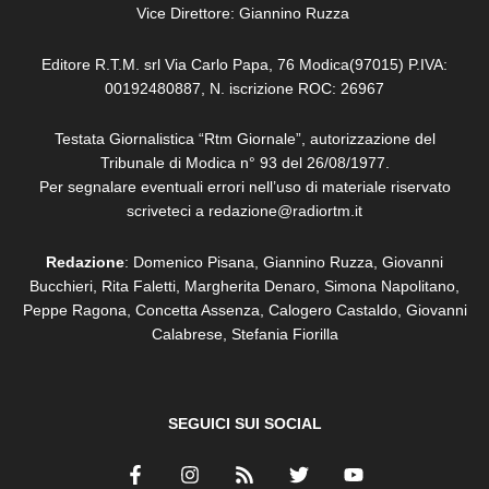
Vice Direttore: Giannino Ruzza
Editore R.T.M. srl Via Carlo Papa, 76 Modica(97015) P.IVA:
00192480887, N. iscrizione ROC: 26967
Testata Giornalistica “Rtm Giornale”, autorizzazione del
Tribunale di Modica n° 93 del 26/08/1977.
Per segnalare eventuali errori nell’uso di materiale riservato
scriveteci a redazione@radiortm.it
Redazione
: Domenico Pisana, Giannino Ruzza, Giovanni
Bucchieri, Rita Faletti,
Margherita Denaro,
Simona Napolitano,
Peppe Ragona, Concetta Assenza,
Calogero Castaldo, Giovanni
Calabrese,
Stefania Fiorilla
SEGUICI SUI SOCIAL
F
I
R
T
Y
a
n
s
w
o