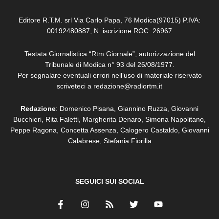
Editore R.T.M. srl Via Carlo Papa, 76 Modica(97015) P.IVA:
00192480887, N. iscrizione ROC: 26967
Testata Giornalistica “Rtm Giornale”, autorizzazione del
Tribunale di Modica n° 93 del 26/08/1977.
Per segnalare eventuali errori nell’uso di materiale riservato
scriveteci a redazione@radiortm.it
Redazione
: Domenico Pisana, Giannino Ruzza, Giovanni
Bucchieri, Rita Faletti,
Margherita Denaro,
Simona Napolitano,
Peppe Ragona, Concetta Assenza,
Calogero Castaldo, Giovanni
Calabrese,
Stefania Fiorilla
SEGUICI SUI SOCIAL
F
I
R
T
Y
a
n
s
w
o
c
s
s
i
u