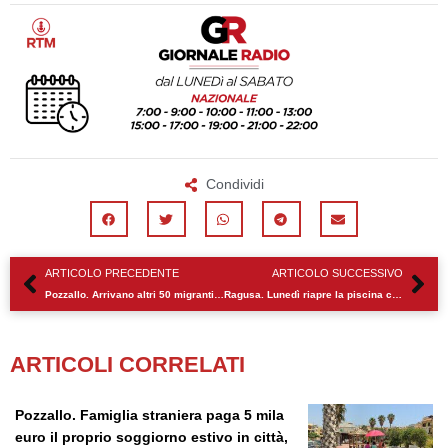
Condividi
Precedente
Su
ARTICOLO PRECEDENTE
ARTICOLO SUCCESSIVO
Pozzallo. Arrivano altri 50 migranti dopo lo sbarco di stanotte
Ragusa. Lunedì riapre la piscina comunale
ARTICOLI CORRELATI
Pozzallo. Famiglia straniera paga 5 mila
euro il proprio soggiorno estivo in città,