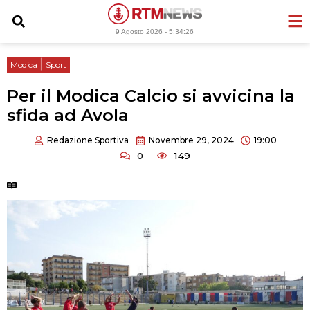
Vai
al
9 Agosto 2026 -
5:34:27
contenuto
|
Modica
Sport
Per il Modica Calcio si avvicina la
sfida ad Avola
Redazione Sportiva
Novembre 29, 2024
19:00
0
149
Tempo di lettura:
2 minuti