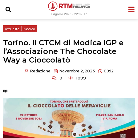
Vai
al
7 Agosto 2026 -
22:32:18
contenuto
|
Attualità
Modica
Torino. Il CTCM di Modica IGP e
l’Associazione The Chocolate
Way a Cioccolatò
Redazione
Novembre 2, 2023
09:12
0
1099
Tempo di lettura:
2 minuti