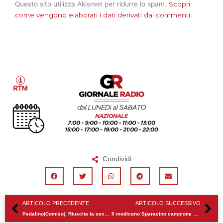
Questo sito utilizza Akismet per ridurre lo spam.
Scopri
come vengono elaborati i dati derivati dai commenti
.
Condividi
Precedente
Su
ARTICOLO PRECEDENTE
ARTICOLO SUCCESSIVO
Pedalino(Comiso). Riuscita la seconda edizione del memorial Donatoni di tiro a segno
Il modicano Sparacino campione del mondo Powerlifting