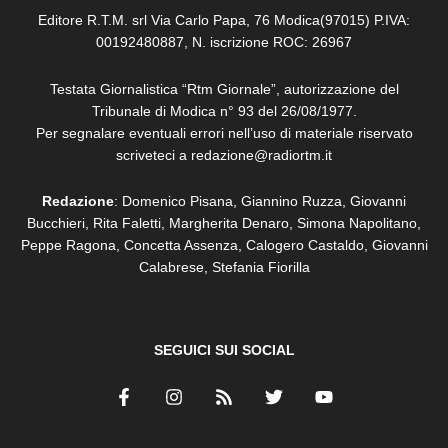
Editore R.T.M. srl Via Carlo Papa, 76 Modica(97015) P.IVA:
00192480887, N. iscrizione ROC: 26967
Testata Giornalistica “Rtm Giornale”, autorizzazione del
Tribunale di Modica n° 93 del 26/08/1977.
Per segnalare eventuali errori nell’uso di materiale riservato
scriveteci a redazione@radiortm.it
Redazione
: Domenico Pisana, Giannino Ruzza, Giovanni
Bucchieri, Rita Faletti,
Margherita Denaro,
Simona Napolitano,
Peppe Ragona, Concetta Assenza,
Calogero Castaldo, Giovanni
Calabrese,
Stefania Fiorilla
SEGUICI SUI SOCIAL
F
I
R
T
Y
a
n
s
w
o
c
s
s
i
u
e
t
t
t