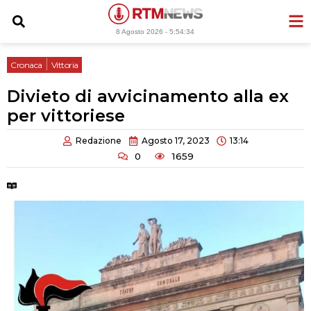
Vai
al
8 Agosto 2026 -
5:54:35
contenuto
|
Cronaca
Vittoria
Divieto di avvicinamento alla ex
per vittoriese
Redazione
Agosto 17, 2023
13:14
0
1659
Tempo di lettura:
2 minuti