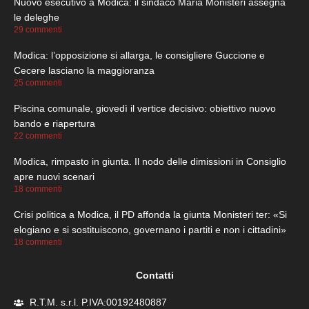
Nuovo esecutivo a Modica: il sindaco Maria Monisteri assegna
le deleghe
29 commenti
Modica: l’opposizione si allarga, le consigliere Guccione e
Cecere lasciano la maggioranza
25 commenti
Piscina comunale, giovedì il vertice decisivo: obiettivo nuovo
bando e riapertura
22 commenti
Modica, rimpasto in giunta. Il nodo delle dimissioni in Consiglio
apre nuovi scenari
18 commenti
Crisi politica a Modica, il PD affonda la giunta Monisteri ter: «Si
elogiano e si sostituiscono, governano i partiti e non i cittadini»
18 commenti
Contatti
R.T.M. s.r.l. P.IVA:00192480887