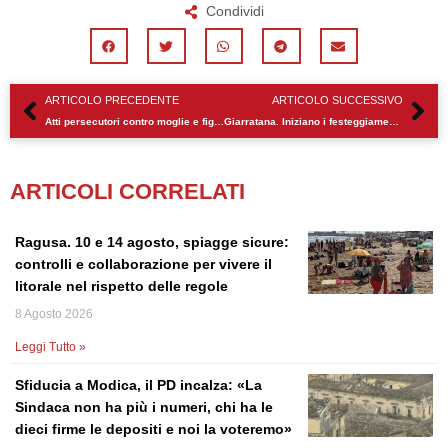
Condividi
Precedente
Su
ARTICOLO PRECEDENTE
ARTICOLO SUCCESSIVO
Atti persecutori contro moglie e figli. Divieti per un ragusano
Giarratana. Iniziano i festeggiamenti in onore del patrono
ARTICOLI CORRELATI
Ragusa. 10 e 14 agosto, spiagge sicure:
controlli e collaborazione per vivere il
litorale nel rispetto delle regole
8 Agosto 2026
Leggi Tutto »
Sfiducia a Modica, il PD incalza: «La
Sindaca non ha più i numeri, chi ha le
dieci firme le depositi e noi la voteremo»