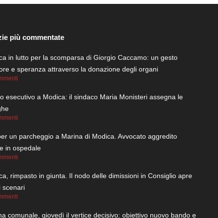
zie più commentate
a in lutto per la scomparsa di Giorgio Caccamo: un gesto
re e speranza attraverso la donazione degli organi
mmenti
 esecutivo a Modica: il sindaco Maria Monisteri assegna le
ghe
mmenti
per un parcheggio a Marina di Modica. Avvocato aggredito
ce in ospedale
mmenti
a, rimpasto in giunta. Il nodo delle dimissioni in Consiglio apre
 scenari
mmenti
na comunale, giovedì il vertice decisivo: obiettivo nuovo bando e