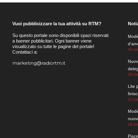
Vuoi pubblicizzare la tua attività su RTM?
Noti
Su questo portale sono disponibili spazi riservati
Modic
a banner pubblicitari. Ogni banner viene
d’amo
visualizzato su tutte le pagine del portale!
45 co
Contattaci a:
Nuovo
marketing@radiortm.it
dele
29 co
Lite 
finis
21 co
Modic
nuovi
18 co
Pisci