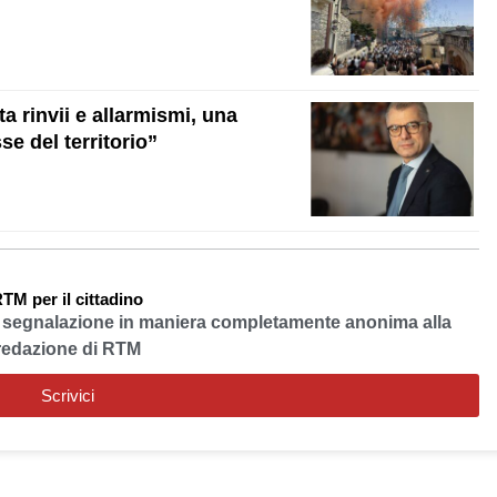
a rinvii e allarmismi, una
se del territorio”
TM per il cittadino
a segnalazione in maniera completamente anonima alla
redazione di RTM
Scrivici