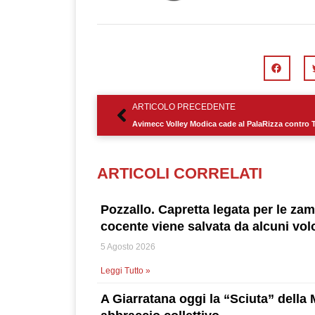
Precedente
ARTICOLO PRECEDENTE
Avimecc Volley Modica cade al PalaRizza contro 
ARTICOLI CORRELATI
Pozzallo. Capretta legata per le za
cocente viene salvata da alcuni vol
5 Agosto 2026
Leggi Tutto »
A Giarratana oggi la “Sciuta” della