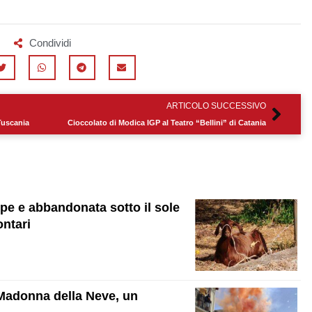
Condividi
Succ
ARTICOLO SUCCESSIVO
Tuscania
Cioccolato di Modica IGP al Teatro “Bellini” di Catania
mpe e abbandonata sotto il sole
ontari
 Madonna della Neve, un