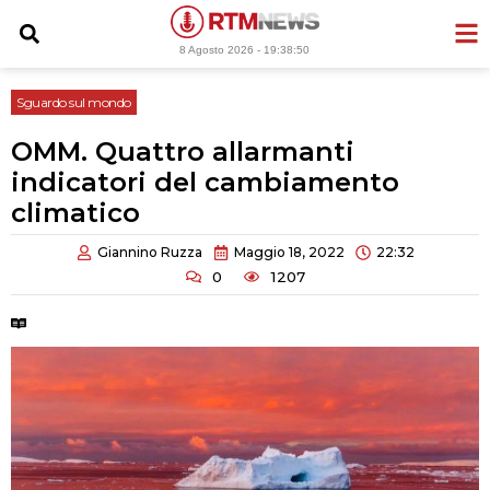
Vai
al
8 Agosto 2026 -
19:38:51
contenuto
Sguardo sul mondo
OMM. Quattro allarmanti
indicatori del cambiamento
climatico
Giannino Ruzza
Maggio 18, 2022
22:32
0
1207
Tempo di lettura:
2 minuti