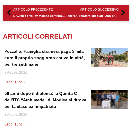
Precedente
Su
ARTICOLO PRECEDENTE
ARTICOLO SUCCESSIVO
L’Avimecc Volley Modica conferma D’Amico per la nuova stagione
Teheran: relatore speciale ONU chiede revoca sanzioni Usa contro l’Iran
ARTICOLI CORRELATI
Pozzallo. Famiglia straniera paga 5 mila
euro il proprio soggiorno estivo in città,
per tre settimane
8 Agosto 2026
Leggi Tutto »
56 anni dopo il diploma: la Quinta C
dell’ITC “Archimede” di Modica si ritrova
per la classica rimpatriata
8 Agosto 2026
Leggi Tutto »