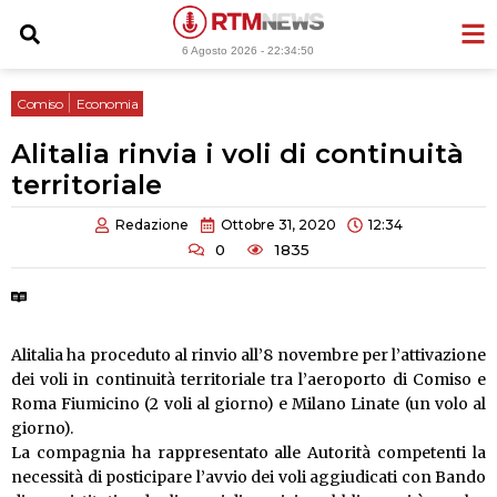
Vai
al
6 Agosto 2026 -
22:34:50
contenuto
|
Comiso
Economia
Alitalia rinvia i voli di continuità
territoriale
Redazione
Ottobre 31, 2020
12:34
0
1835
Tempo di lettura:
2 minuti
Alitalia ha proceduto al rinvio all’8 novembre per l’attivazione
dei voli in continuità territoriale tra l’aeroporto di Comiso e
Roma Fiumicino (2 voli al giorno) e Milano Linate (un volo al
giorno).
La compagnia ha rappresentato alle Autorità competenti la
necessità di posticipare l’avvio dei voli aggiudicati con Bando