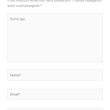
Il tuo indirizzo email non sarà pubblicato.
I campi obbligatori
sono contrassegnati
*
Scrivi
qui..
Nome*
Email*