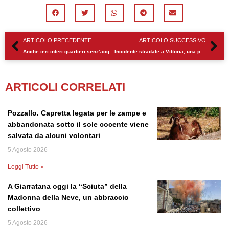
Precedente
Su
ARTICOLO PRECEDENTE
ARTICOLO SUCCESSIVO
Anche ieri interi quartieri senz’acqua a Vittoria
Incidente stradale a Vittoria, una persona in prognosi riservata
ARTICOLI CORRELATI
Pozzallo. Capretta legata per le zampe e
abbandonata sotto il sole cocente viene
salvata da alcuni volontari
5 Agosto 2026
Leggi Tutto »
A Giarratana oggi la “Sciuta” della
Madonna della Neve, un abbraccio
collettivo
5 Agosto 2026