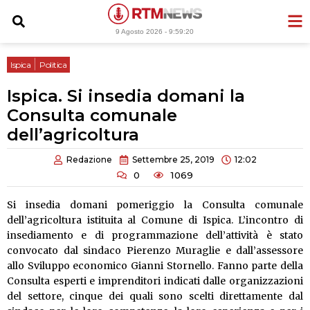
Vai
al
9 Agosto 2026 -
9:59:21
contenuto
|
Ispica
Politica
Ispica. Si insedia domani la
Consulta comunale
dell’agricoltura
Redazione
Settembre 25, 2019
12:02
0
1069
Si insedia domani pomeriggio la Consulta comunale
dell’agricoltura istituita al Comune di Ispica. L’incontro di
insediamento e di programmazione dell’attività è stato
convocato dal sindaco Pierenzo Muraglie e dall’assessore
allo Sviluppo economico Gianni Stornello. Fanno parte della
Consulta esperti e imprenditori indicati dalle organizzazioni
del settore, cinque dei quali sono scelti direttamente dal