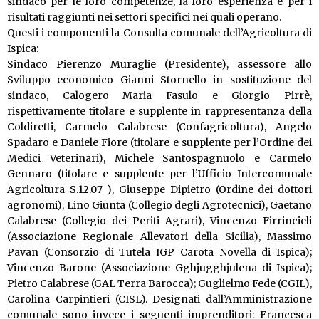
sindaco per le loro competenze, la loro esperienza e per i
risultati raggiunti nei settori specifici nei quali operano.
Questi i componenti la Consulta comunale dell’Agricoltura di
Ispica:
Sindaco Pierenzo Muraglie (Presidente), assessore allo
Sviluppo economico Gianni Stornello in sostituzione del
sindaco, Calogero Maria Fasulo e Giorgio Pirrè,
rispettivamente titolare e supplente in rappresentanza della
Coldiretti, Carmelo Calabrese (Confagricoltura), Angelo
Spadaro e Daniele Fiore (titolare e supplente per l’Ordine dei
Medici Veterinari), Michele Santospagnuolo e Carmelo
Gennaro (titolare e supplente per l’Ufficio Intercomunale
Agricoltura S.12.07 ), Giuseppe Dipietro (Ordine dei dottori
agronomi), Lino Giunta (Collegio degli Agrotecnici), Gaetano
Calabrese (Collegio dei Periti Agrari), Vincenzo Firrincieli
(Associazione Regionale Allevatori della Sicilia), Massimo
Pavan (Consorzio di Tutela IGP Carota Novella di Ispica);
Vincenzo Barone (Associazione Gghjugghjulena di Ispica);
Pietro Calabrese (GAL Terra Barocca); Guglielmo Fede (CGIL),
Carolina Carpintieri (CISL). Designati dall’Amministrazione
comunale sono invece i seguenti imprenditori: Francesca