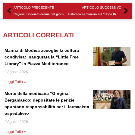
Precedente
Su
ARTICOLO PRECEDENTE
ARTICOLO SUCCESSIVO
Ragusa. Bocciato ordine del giorno a sostegno delle famiglie con studenti universitari
A Modica seminario sul “Dopo Di Noi e Progetti di Vita”
ARTICOLI CORRELATI
Marina di Modica accoglie la cultura
condivisa: inaugurata la “Little Free
Library” in Piazza Mediterraneo
9 Agosto 2026
Leggi Tutto »
Morte della modicana “Gingina”
Bergamasco: depositate le perizie,
spuntano responsabilità per il farmacista
ospedaliero
9 Agosto 2026
Leggi Tutto »