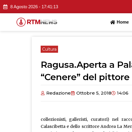
Vai
8 Agosto 2026 -
17:41:14
al
contenuto
Home
Cultura
Ragusa.Aperta a Pal
“Cenere” del pittor
Redazione
Ottobre 5, 2018
14:06
collezionisti, galleristi, curatori) nel 
Calascibetta e dello scrittore Andrea La M