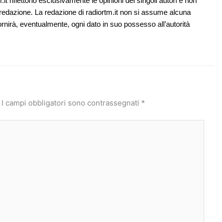
it riflettono esclusivamente le opinioni dei singoli autori e non
redazione. La redazione di radiortm.it non si assume alcuna
ornirà, eventualmente, ogni dato in suo possesso all’autorità
I campi obbligatori sono contrassegnati
*