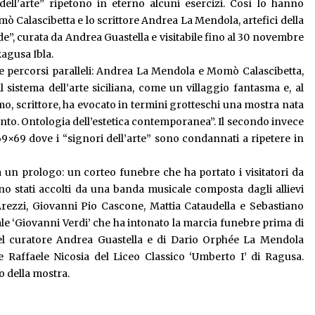
dell’arte” ripetono in eterno alcuni esercizi. Così lo hanno
 Calascibetta e lo scrittore Andrea La Mendola, artefici della
de”, curata da Andrea Guastella e visitabile fino al 30 novembre
Ragusa Ibla.
ue percorsi paralleli: Andrea La Mendola e Momò Calascibetta,
l sistema dell’arte siciliana, come un villaggio fantasma e, al
o, scrittore, ha evocato in termini grotteschi una mostra nata
canto. Ontologia dell’estetica contemporanea”. Il secondo invece
li 69×69 dove i “signori dell’arte” sono condannati a ripetere in
a un prologo: un corteo funebre che ha portato i visitatori da
 stati accolti da una banda musicale composta dagli allievi
rezzi, Giovanni Pio Cascone, Mattia Cataudella e Sebastiano
ale ‘Giovanni Verdi’ che ha intonato la marcia funebre prima di
 del curatore Andrea Guastella e di Dario Orphée La Mendola
e Raffaele Nicosia del Liceo Classico ‘Umberto I’ di Ragusa.
o della mostra.