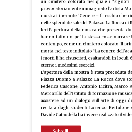
un cimitero colorato nel quale i “signori 
provocatoriamente immaginato l’artista Momò
mostra itinerante “Cenere – Il teschio che ri
nelle splendide sale del Palazzo La Rocca di 
Ieri l’apertura della mostra che presenta d
hanno fatto un po’ la stessa cosa: narrare i
contempo, come un cimitero colorato. Il prim
morta, nel testo intitolato “La cenere dell’a
i morti li ha risuscitati, esaltandoli in locu
eterno i medesimi esercizi.
L’apertura della mostra è stata preceduta d
Piazza Duomo a Palazzo La Rocca dove sono
Federica Cascone, Antonio Licitra, Marco A
Mercorillo dell’Istituto di formazione music
assistere ad un dialogo sull’arte di oggi
recitata dagli studenti Lorenzo Bertolone 
Davide Cataudella ha invece realizzato il vide
Salva