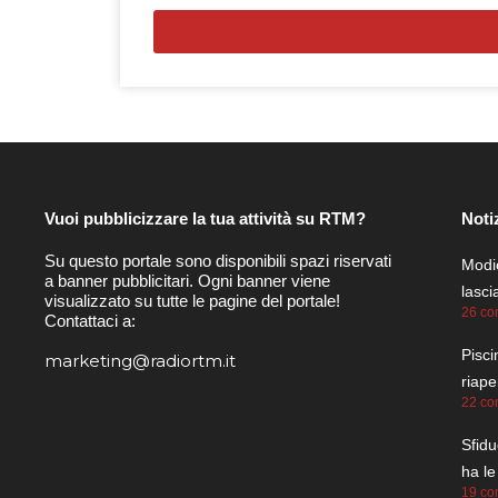
Vuoi pubblicizzare la tua attività su RTM?
Noti
Su questo portale sono disponibili spazi riservati
Modic
a banner pubblicitari. Ogni banner viene
lasc
visualizzato su tutte le pagine del portale!
26 co
Contattaci a:
Pisci
marketing@radiortm.it
riape
22 co
Sfidu
ha le
19 co