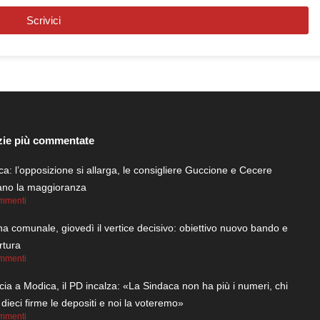
Scrivici
zie più commentate
a: l’opposizione si allarga, le consigliere Guccione e Cecere
iano la maggioranza
mmenti
na comunale, giovedì il vertice decisivo: obiettivo nuovo bando e
rtura
mmenti
cia a Modica, il PD incalza: «La Sindaca non ha più i numeri, chi
 dieci firme le depositi e noi la voteremo»
mmenti