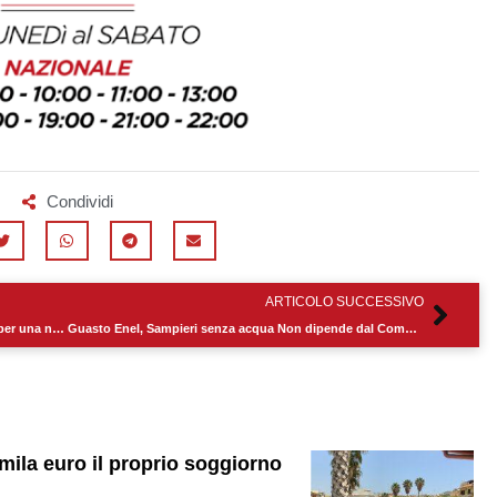
Condividi
Succ
ARTICOLO SUCCESSIVO
La Pro volley Team Modica si “presenta”, pronta per una nuova stagione tutta da vivere
Guasto Enel, Sampieri senza acqua Non dipende dal Comune di Scicli
mila euro il proprio soggiorno