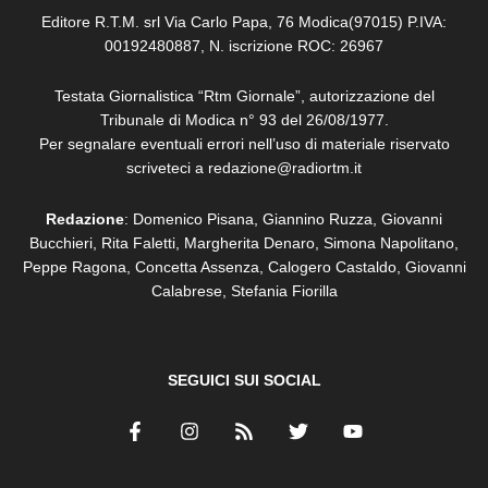
Editore R.T.M. srl Via Carlo Papa, 76 Modica(97015) P.IVA:
00192480887, N. iscrizione ROC: 26967
Testata Giornalistica “Rtm Giornale”, autorizzazione del
Tribunale di Modica n° 93 del 26/08/1977.
Per segnalare eventuali errori nell’uso di materiale riservato
scriveteci a redazione@radiortm.it
Redazione
: Domenico Pisana, Giannino Ruzza, Giovanni
Bucchieri, Rita Faletti,
Margherita Denaro,
Simona Napolitano,
Peppe Ragona, Concetta Assenza,
Calogero Castaldo, Giovanni
Calabrese,
Stefania Fiorilla
SEGUICI SUI SOCIAL
F
I
R
T
Y
a
n
s
w
o
c
s
s
i
u
e
t
t
t