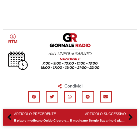
Condividi
Precedente
Su
ARTICOLO PRECEDENTE
ARTICOLO SUCCESSIVO
Il pittore modicano Guido Cicero espone a Venezia
Il modicano Sergio Savarino è pizzaiolo ufficiale di Casa Sanremo