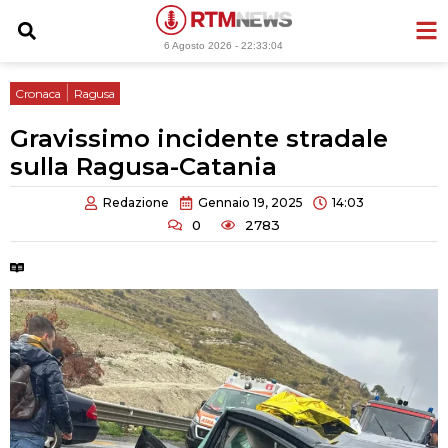
Vai
al
6 Agosto 2026 -
22:33:05
contenuto
|
Cronaca
Ragusa
Gravissimo incidente stradale
sulla Ragusa-Catania
Redazione
Gennaio 19, 2025
14:03
0
2783
Tempo di lettura:
2 minuti