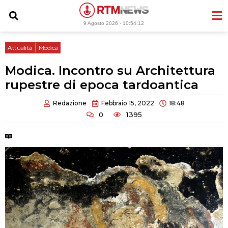
Vai
al
9 Agosto 2026 -
10:54:13
contenuto
|
Attualità
Modica
Modica. Incontro su Architettura
rupestre di epoca tardoantica
Redazione
Febbraio 15, 2022
18:48
0
1395
Tempo di lettura:
2 minuti