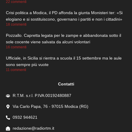
22 commenti
Crisi politica a Modica, il PD affonda la giunta Monisteri ter: «Si
elogiano e si sostituiscono, governano i partiti e non i cittadini»
18 commenti
Pozzallo. Capretta legata per le zampe e abbandonata sotto il
sole cocente viene salvata da alcuni volontari
16 commenti
Ufficiale, in Sicilia si rientra a scuola il 15 settembre ma le aule
sono sempre più vuote
11 commenti
Contatti
R.T.M. s.r.l. P.IVA:00192480887
Via Carlo Papa, 76 - 97015 Modica (RG)
0932 944621
redazione@radiortm.it