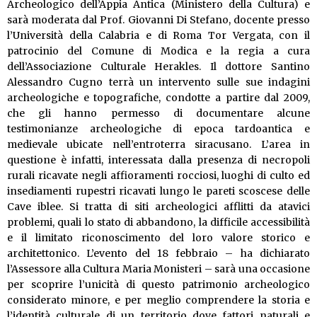
Archeologico dell’Appia Antica (Ministero della Cultura) e
sarà moderata dal Prof. Giovanni Di Stefano, docente presso
l’Università della Calabria e di Roma Tor Vergata, con il
patrocinio del Comune di Modica e la regia a cura
dell’Associazione Culturale Herakles. Il dottore Santino
Alessandro Cugno terrà un intervento sulle sue indagini
archeologiche e topografiche, condotte a partire dal 2009,
che gli hanno permesso di documentare alcune
testimonianze archeologiche di epoca tardoantica e
medievale ubicate nell’entroterra siracusano. L’area in
questione è infatti, interessata dalla presenza di necropoli
rurali ricavate negli affioramenti rocciosi, luoghi di culto ed
insediamenti rupestri ricavati lungo le pareti scoscese delle
Cave iblee. Si tratta di siti archeologici afflitti da atavici
problemi, quali lo stato di abbandono, la difficile accessibilità
e il limitato riconoscimento del loro valore storico e
architettonico. L’evento del 18 febbraio – ha dichiarato
l’Assessore alla Cultura Maria Monisteri – sarà una occasione
per scoprire l’unicità di questo patrimonio archeologico
considerato minore, e per meglio comprendere la storia e
l’identità culturale di un territorio dove fattori naturali e