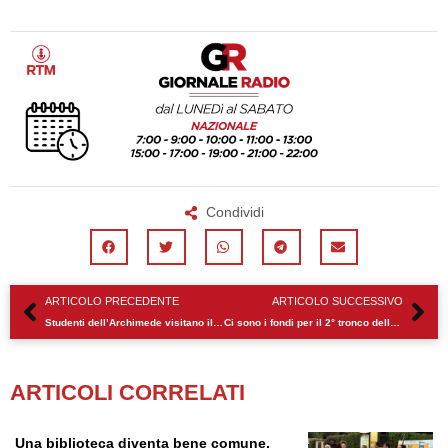
Condividi
Precedente
Su
ARTICOLO PRECEDENTE
ARTICOLO SUCCESSIVO
Studenti dell’Archimede visitano il Centro Storico di Modica
Ci sono i fondi per il 2° tronco della “Siracusa-Gela”. si va a Scicli
ARTICOLI CORRELATI
Una biblioteca diventa bene comune.