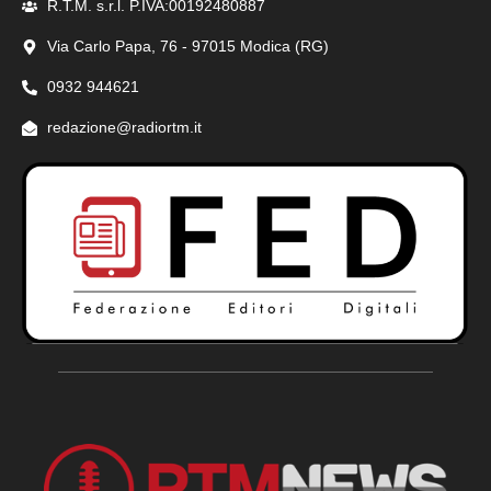
R.T.M. s.r.l. P.IVA:00192480887
Via Carlo Papa, 76 - 97015 Modica (RG)
0932 944621
redazione@radiortm.it