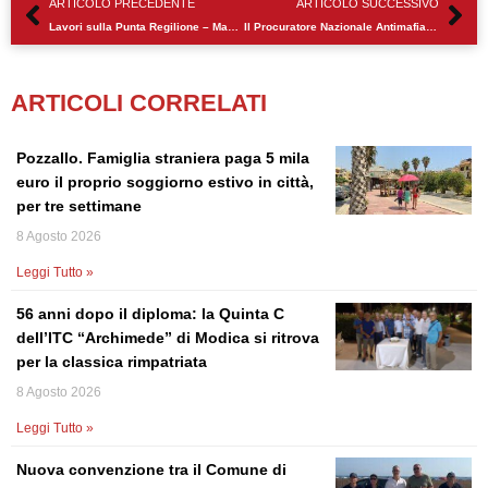
ARTICOLO PRECEDENTE
ARTICOLO SUCCESSIVO
Lavori sulla Punta Regilione – Maganuco a Marina di Modica
Il Procuratore Nazionale Antimafia Federico Cafiero De Raho in visita al Museo del Cioccolato di Modica
ARTICOLI CORRELATI
Pozzallo. Famiglia straniera paga 5 mila
euro il proprio soggiorno estivo in città,
per tre settimane
8 Agosto 2026
Leggi Tutto »
56 anni dopo il diploma: la Quinta C
dell’ITC “Archimede” di Modica si ritrova
per la classica rimpatriata
8 Agosto 2026
Leggi Tutto »
Nuova convenzione tra il Comune di