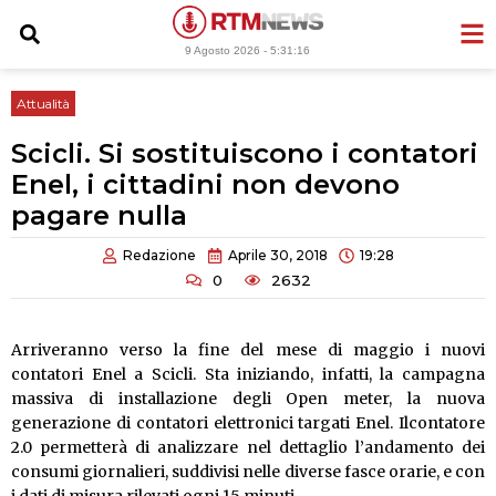
Vai
al
9 Agosto 2026 -
5:31:17
contenuto
Attualità
Scicli. Si sostituiscono i contatori
Enel, i cittadini non devono
pagare nulla
Redazione
Aprile 30, 2018
19:28
0
2632
Arriveranno verso la fine del mese di maggio i nuovi
contatori Enel a Scicli. Sta iniziando, infatti, la campagna
massiva di installazione degli Open meter, la nuova
generazione di contatori elettronici targati Enel. Ilcontatore
2.0 permetterà di analizzare nel dettaglio l’andamento dei
consumi giornalieri, suddivisi nelle diverse fasce orarie, e con