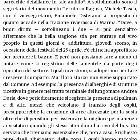
parecchie defaillance in tale ambito”. A sottolinearlo sono il
segretario del movimento Territorio Ragusa, Michele Tasca,
con il vicesegretario, Emanuele Distefano, a proposito di
quanto accade nella frazione rivierasca di Marina. “Dove, a
buon diritto – sottolineano i due – si può senz’altro
affermare che la bella stagione stia per entrare nel vivo
proprio in questi giorni e, addirittura, giovedì scorso, in
occasione della festività del 25 aprile, c’è chi ne ha approfittato
per prendere il bagno. E però non possiamo fare a meno di
notare come si registrino delle lamentele da parte degli
operatori del settore. I quali investono, si adoperano per fare
crescere il comparto. Ma il loro sforzo non viene supportato
dal Comune. Ad esempio, la presenza di alberghi e di strutture
ricettive in genere nel tratto terminale del lungomare Andrea
Doria, dove periodicamente si registra la presenza di pullman
e di altri mezzi che veicolano il transito degli ospiti,
presupporrebbe la creazione di aree attrezzate per la sosta
oltre che di pensiline per assicurare la migliore permanenza
ai visitatori quando gli stessi attendono l’arrivo del bus. Un
servizio che riteniamo essenziale e che, non a caso, è richiesto
pure dagli albergatori della zona i quali hanno raccolto