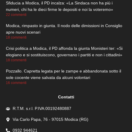
Sfiducia a Modica, il PD incalza: «La Sindaca non ha più i
numeri, chi ha le dieci firme le depositi e noi la voteremo»
22 commenti
Modica, rimpasto in giunta. Il nodo delle dimissioni in Consiglio
apre nuovi scenari
18 commenti
Crisi politica a Modica, il PD affonda la giunta Monisteri ter: «Si
elogiano e si sostituiscono, governano i partiti e non i cittadini»
18 commenti
Pozzallo. Capretta legata per le zampe e abbandonata sotto il
sole cocente viene salvata da alcuni volontari
16 commenti
Contatti
R.T.M. s.r.l. P.IVA:00192480887
Via Carlo Papa, 76 - 97015 Modica (RG)
0932 944621