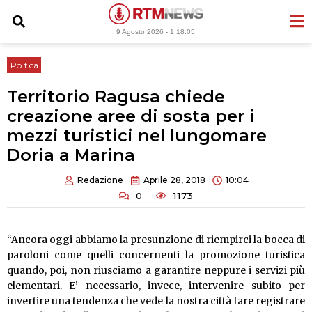
Vai
al
9 Agosto 2026 -
1:18:06
contenuto
Politica
Territorio Ragusa chiede
creazione aree di sosta per i
mezzi turistici nel lungomare
Doria a Marina
Redazione
Aprile 28, 2018
10:04
0
1173
“Ancora oggi abbiamo la presunzione di riempirci la bocca di
paroloni come quelli concernenti la promozione turistica
quando, poi, non riusciamo a garantire neppure i servizi più
elementari. E’ necessario, invece, intervenire subito per
invertire una tendenza che vede la nostra città fare registrare