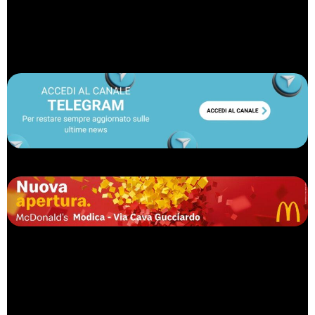
© Riproduzione riservata
I commenti pubblicati dai lettori su www.radiortm.it riflettono
esclusivamente le opinioni dei singoli autori e non rappresentano in
alcun modo la posizione della redazione. La redazione di radiortm.it
non si assume alcuna responsabilità per il contenuto dei commenti
e fornirà, eventualmente, ogni dato in suo possesso all’autorità