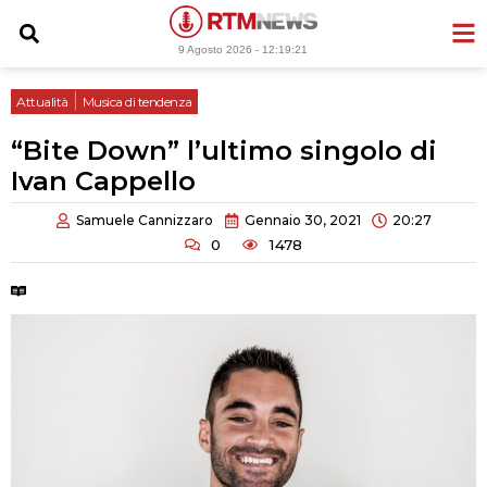
Vai
al
9 Agosto 2026 -
12:19:22
contenuto
|
Attualità
Musica di tendenza
“Bite Down” l’ultimo singolo di
Ivan Cappello
Samuele Cannizzaro
Gennaio 30, 2021
20:27
0
1478
Tempo di lettura:
2 minuti