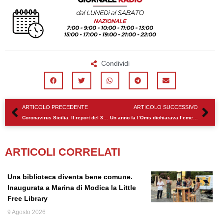
Condividi
Precedente
Su
ARTICOLO PRECEDENTE
ARTICOLO SUCCESSIVO
Coronavirus Sicilia. Il report del 30 gennaio
Un anno fa l’Oms dichiarava l’emergenza Covid
ARTICOLI CORRELATI
Una biblioteca diventa bene comune.
Inaugurata a Marina di Modica la Little
Free Library
9 Agosto 2026