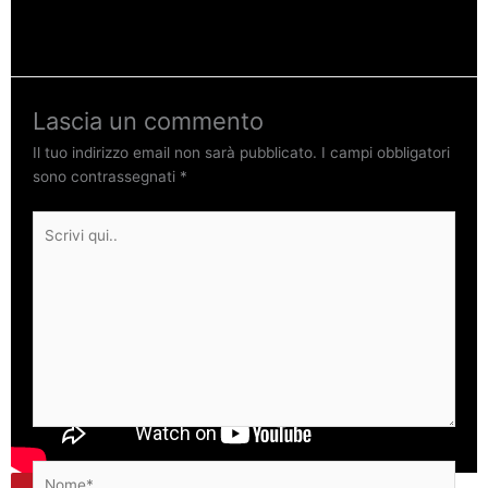
giudiziaria che ne farà ufficialmente richiesta.
Lascia un commento
Il tuo indirizzo email non sarà pubblicato.
I campi obbligatori
sono contrassegnati
*
Scrivi
qui..
Nome*