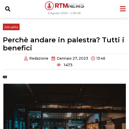
Vai
al
9 Agosto 2026 -
1:06:49
contenuto
Attualità
Perchè andare in palestra? Tutti i
benefici
Redazione
Gennaio 27, 2023
13:46
1473
Tempo di lettura:
2 minuti