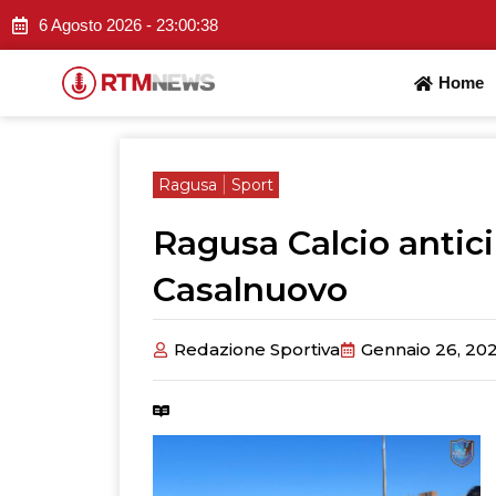
Vai
6 Agosto 2026 -
23:00:38
al
contenuto
Home
|
Ragusa
Sport
Ragusa Calcio antici
Casalnuovo
Redazione Sportiva
Gennaio 26, 20
Tempo di lettura:
2 minuti