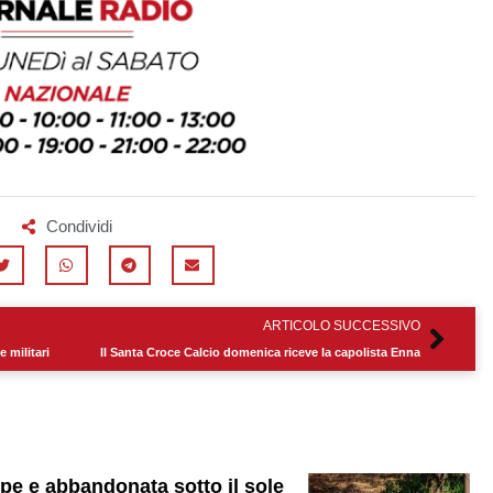
Condividi
Succ
ARTICOLO SUCCESSIVO
e militari
Il Santa Croce Calcio domenica riceve la capolista Enna
mpe e abbandonata sotto il sole