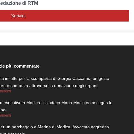
redazione di RTM
Scrivici
zie più commentate
a in lutto per la scomparsa di Giorgio Caccamo: un gesto
re e speranza attraverso la donazione degli organi
mmenti
 esecutivo a Modica: il sindaco Maria Monisteri assegna le
ghe
mmenti
per un parcheggio a Marina di Modica. Avvocato aggredito
ce in ospedale