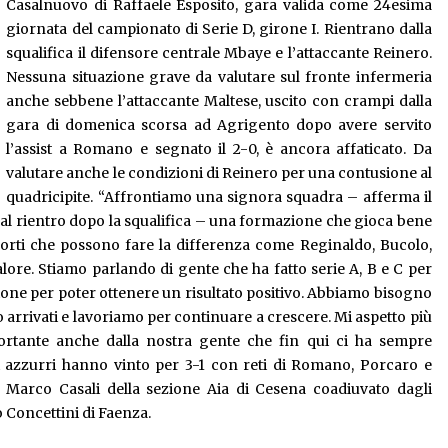
Casalnuovo di Raffaele Esposito, gara valida come 24esima
giornata del campionato di Serie D, girone I. Rientrano dalla
squalifica il difensore centrale Mbaye e l’attaccante Reinero.
Nessuna situazione grave da valutare sul fronte infermeria
anche sebbene l’attaccante Maltese, uscito con crampi dalla
gara di domenica scorsa ad Agrigento dopo avere servito
l’assist a Romano e segnato il 2-0, è ancora affaticato. Da
valutare anche le condizioni di Reinero per una contusione al
quadricipite. “Affrontiamo una signora squadra – afferma il
 al rientro dopo la squalifica – una formazione che gioca bene
forti che possono fare la differenza come Reginaldo, Bucolo,
alore. Stiamo parlando di gente che ha fatto serie A, B e C per
zione per poter ottenere un risultato positivo. Abbiamo bisogno
 arrivati e lavoriamo per continuare a crescere. Mi aspetto più
rtante anche dalla nostra gente che fin qui ci ha sempre
li azzurri hanno vinto per 3-1 con reti di Romano, Porcaro e
a Marco Casali della sezione Aia di Cesena coadiuvato dagli
o Concettini di Faenza.