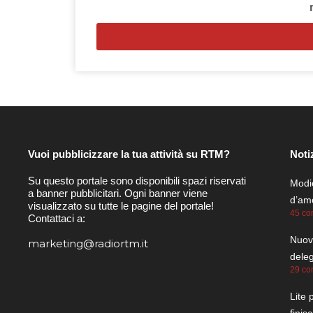
Vuoi pubblicizzare la tua attività su RTM?
Noti
Su questo portale sono disponibili spazi riservati
Modic
a banner pubblicitari. Ogni banner viene
d’amo
visualizzato su tutte le pagine del portale!
45 co
Contattaci a:
Nuovo
marketing@radiortm.it
dele
29 co
Lite 
finis