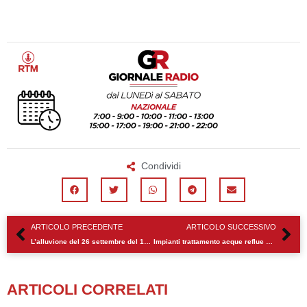
Condividi
Precedente
Su
ARTICOLO PRECEDENTE
ARTICOLO SUCCESSIVO
L’alluvione del 26 settembre del 1902 a Modica. Domani cerimonia rievocativa del 117° anniversario
Impianti trattamento acque reflue urbane, Campo: “A un anno di distanza nulla è cambiato”
ARTICOLI CORRELATI