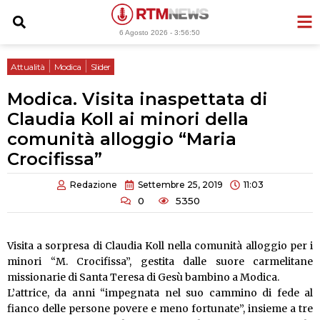
Vai
al
6 Agosto 2026 -
3:56:50
contenuto
|
|
Attualità
Modica
Slider
Modica. Visita inaspettata di
Claudia Koll ai minori della
comunità alloggio “Maria
Crocifissa”
Redazione
Settembre 25, 2019
11:03
0
5350
Visita a sorpresa di Claudia Koll nella comunità alloggio per i
minori “M. Crocifissa”, gestita dalle suore carmelitane
missionarie di Santa Teresa di Gesù bambino a Modica.
L’attrice, da anni “impegnata nel suo cammino di fede al
fianco delle persone povere e meno fortunate”, insieme a tre